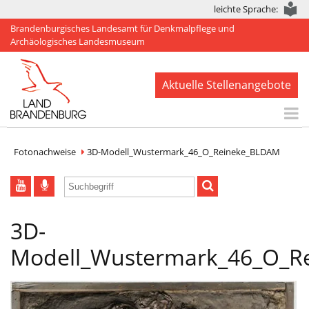
leichte Sprache:
Brandenburgisches Landesamt für Denkmalpflege und
Archäologisches Landesmuseum
Aktuelle Stellenangebote
Start
Fotonachweise
3D-Modell_Wustermark_46_O_Reineke_BLDAM
Aktuelles
BLDAM
3D-
Arbeitsbereiche
Modell_Wustermark_46_O_R
Denkmale
Publikationen