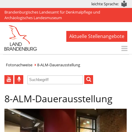
leichte Sprache:
Brandenburgisches Landesamt für Denkmalpflege und
Archäologisches Landesmuseum
Aktuelle Stellenangebote
Start
Fotonachweise
8-ALM-Dauerausstellung
Aktuelles
BLDAM
8-ALM-Dauerausstellung
Arbeitsbereiche
Denkmale
Publikationen