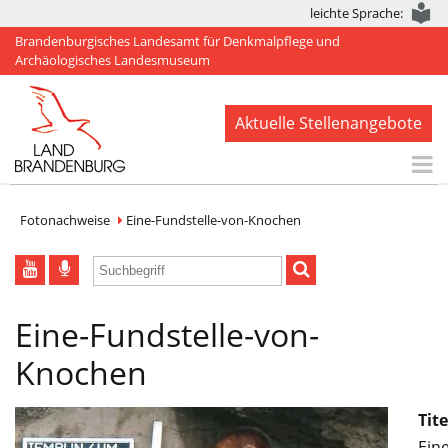
leichte Sprache:
Brandenburgisches Landesamt für Denkmalpflege und
Archäologisches Landesmuseum
Aktuelle Stellenangebote
Start
Fotonachweise
Eine-Fundstelle-von-Knochen
Aktuelles
BLDAM
Eine-Fundstelle-von-
Arbeitsbereiche
Knochen
Denkmale
Publikationen
Tite
Eine