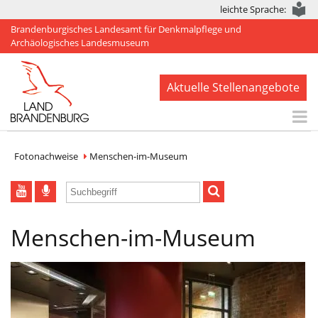
leichte Sprache:
Brandenburgisches Landesamt für Denkmalpflege und
Archäologisches Landesmuseum
Aktuelle Stellenangebote
Start
Fotonachweise
Menschen-im-Museum
Aktuelles
BLDAM
Menschen-im-Museum
Arbeitsbereiche
Denkmale
Publikationen