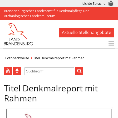
leichte Sprache:
Brandenburgisches Landesamt für Denkmalpflege und
Archäologisches Landesmuseum
Aktuelle Stellenangebote
Start
Fotonachweise
Titel Denkmalreport mit Rahmen
Aktuelles
BLDAM
Titel Denkmalreport mit
Arbeitsbereiche
Rahmen
Denkmale
Publikationen