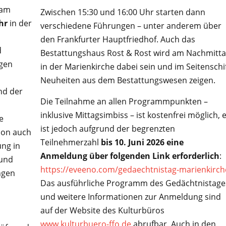
 am
Zwischen 15:30 und 16:00 Uhr starten dann
hr
in der
verschiedene Führungen – unter anderem über
den Frankfurter Hauptfriedhof. Auch das
d
Bestattungshaus Rost & Rost wird am Nachmitt
gen
in der Marienkirche dabei sein und im Seitenschi
n
Neuheiten aus dem Bestattungswesen zeigen.
nd der
Die Teilnahme an allen Programmpunkten –
inklusive Mittagsimbiss – ist kostenfrei möglich, 
e
ist jedoch aufgrund der begrenzten
ion auch
Teilnehmerzahl
bis 10. Juni 2026 eine
ng in
Anmeldung über folgenden Link erforderlich
:
 und
https://eveeno.com/gedaechtnistag-marienkirch
ngen
Das ausführliche Programm des Gedächtnistage
und weitere Informationen zur Anmeldung sind
auf der Website des Kulturbüros
www.kulturbuero-ffo.de
abrufbar. Auch in den