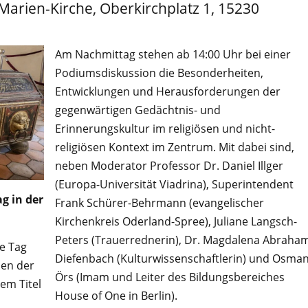
-Marien-Kirche, Oberkirchplatz 1, 15230
Am Nachmittag stehen ab 14:00 Uhr bei einer
Podiumsdiskussion die Besonderheiten,
Entwicklungen und Herausforderungen der
gegenwärtigen Gedächtnis- und
Erinnerungskultur im religiösen und nicht-
religiösen Kontext im Zentrum. Mit dabei sind,
neben Moderator Professor Dr. Daniel Illger
(Europa-Universität Viadrina), Superintendent
g in der
Frank Schürer-Behrmann (evangelischer
Kirchenkreis Oderland-Spree), Juliane Langsch-
Peters (Trauerrednerin), Dr. Magdalena Abraha
le Tag
Diefenbach (Kulturwissenschaftlerin) und Osma
hen der
Örs (Imam und Leiter des Bildungsbereiches
em Titel
House of One in Berlin).