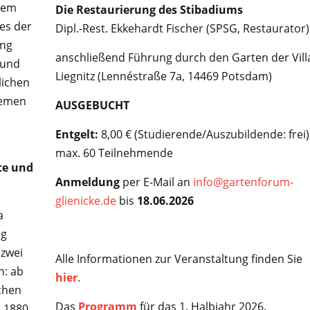
dem
Die Restaurierung des Stibadiums
es der
Dipl.-Rest. Ekkehardt Fischer (SPSG, Restaurator)
ung
anschließend Führung durch den Garten der Vill
 und
Liegnitz (Lennéstraße 7a, 14469 Potsdam)
lichen
hemen
AUSGEBUCHT
Entgelt:
8,00 € (Studierende/Auszubildende: frei)
max. 60 Teilnehmende
hte und
Anmeldung
per E-Mail an
info@gartenforum-
glienicke.de
bis
18.06.2026
a
ng
 zwei
Alle Informationen zur Veranstaltung finden Sie
n: ab
hier
.
ichen
Das
Programm
für das 1. Halbjahr 2026.
b 1880