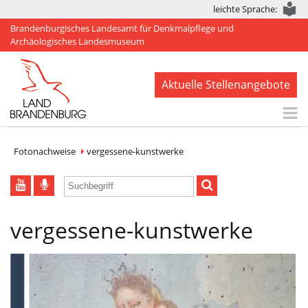
leichte Sprache:
Brandenburgisches Landesamt für Denkmalpflege und
Archäologisches Landesmuseum
Aktuelle Stellenangebote
Start
Fotonachweise
vergessene-kunstwerke
Aktuelles
BLDAM
vergessene-kunstwerke
Arbeitsbereiche
Denkmale
Publikationen