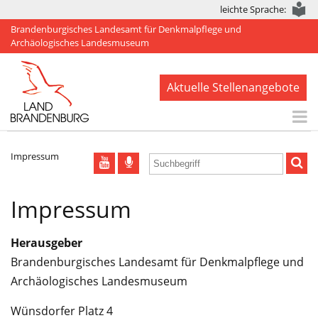
leichte Sprache:
Brandenburgisches Landesamt für Denkmalpflege und
Archäologisches Landesmuseum
Aktuelle Stellenangebote
Start
Impressum
Aktuelles
Impressum
BLDAM
Arbeitsbereiche
Herausgeber
Denkmale
Brandenburgisches Landesamt für Denkmalpflege und
Archäologisches Landesmuseum
Publikationen
Wünsdorfer Platz 4