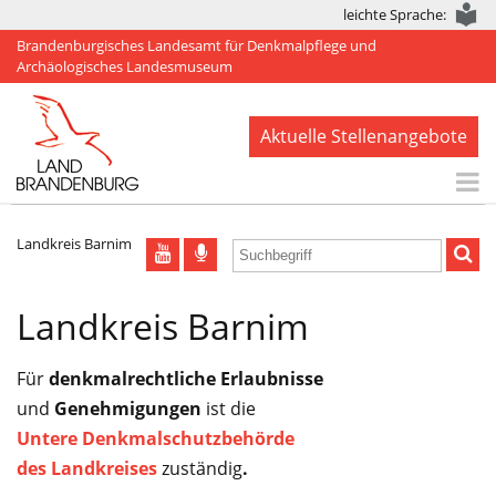
leichte Sprache:
Brandenburgisches Landesamt für Denkmalpflege und
Archäologisches Landesmuseum
Aktuelle Stellenangebote
Start
Landkreis Barnim
Aktuelles
Landkreis Barnim
BLDAM
Arbeitsbereiche
Für
denkmalrechtliche Erlaubnisse
Denkmale
und
Genehmigungen
ist die
Untere Denkmalschutzbehörde
Publikationen
des Landkreises
zuständig
.