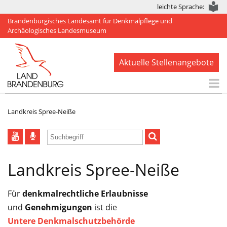
leichte Sprache:
Brandenburgisches Landesamt für Denkmalpflege und
Archäologisches Landesmuseum
Aktuelle Stellenangebote
Start
Landkreis Spree-Neiße
Aktuelles
BLDAM
Landkreis Spree-Neiße
Arbeitsbereiche
Denkmale
Für
denkmalrechtliche Erlaubnisse
und
Publikationen
Genehmigungen
ist die
Untere Denkmalschutzbehörde