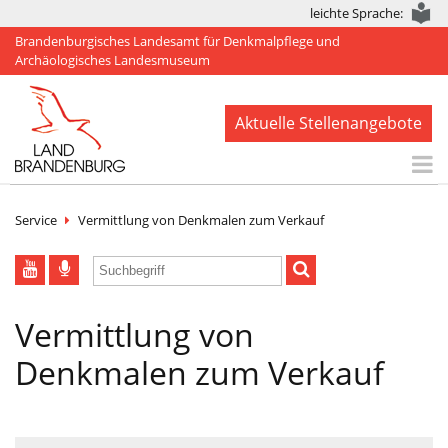
leichte Sprache:
Brandenburgisches Landesamt für Denkmalpflege und
Archäologisches Landesmuseum
Aktuelle Stellenangebote
Start
Service
Vermittlung von Denkmalen zum Verkauf
Aktuelles
BLDAM
Vermittlung von
Arbeitsbereiche
Denkmalen zum Verkauf
Denkmale
Publikationen