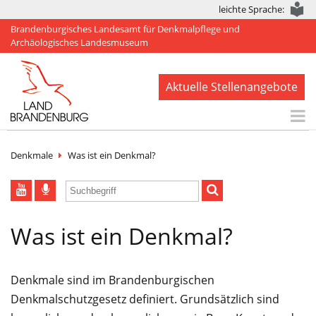
leichte Sprache:
Brandenburgisches Landesamt für Denkmalpflege und
Archäologisches Landesmuseum
Aktuelle Stellenangebote
Start
Denkmale
Was ist ein Denkmal?
Aktuelles
BLDAM
Was ist ein Denkmal?
Arbeitsbereiche
Denkmale
Denkmale sind im Brandenburgischen
Publikationen
Denkmalschutzgesetz definiert. Grundsätzlich sind