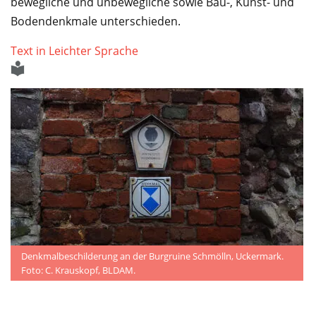
Service
bewegliche und unbewegliche sowie Bau-, Kunst- und
Bodendenkmale unterschieden.
Text in Leichter Sprache
Denkmalbeschilderung an der Burgruine Schmölln, Uckermark.
Foto: C. Krauskopf, BLDAM.