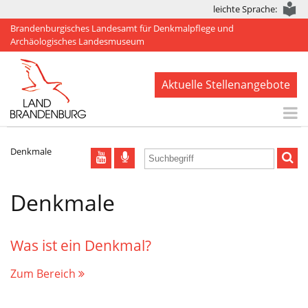
leichte Sprache:
Brandenburgisches Landesamt für Denkmalpflege und
Archäologisches Landesmuseum
Aktuelle Stellenangebote
Start
Denkmale
Aktuelles
Denkmale
BLDAM
Arbeitsbereiche
Was ist ein Denkmal?
Denkmale
Zum Bereich
Publikationen