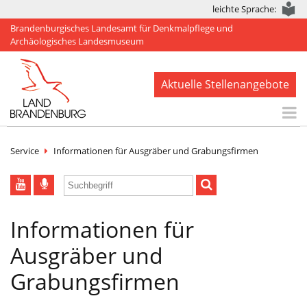
leichte Sprache:
Brandenburgisches Landesamt für Denkmalpflege und
Archäologisches Landesmuseum
Aktuelle Stellenangebote
Start
Service
Informationen für Ausgräber und Grabungsfirmen
Aktuelles
BLDAM
Informationen für
Arbeitsbereiche
Ausgräber und
Denkmale
Grabungsfirmen
Publikationen