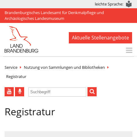
leichte Sprache:
Brandenburgisches Landesamt für Denkmalpflege und
Archäologisches Landesmuseum
Aktuelle Stellenangebote
Start
Service
Nutzung von Sammlungen und Bibliotheken
Aktuelles
Registratur
BLDAM
Arbeitsbereiche
Registratur
Denkmale
Publikationen