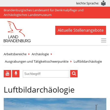
leichte Sprache:
Brandenburgisches Landesamt für Denkmalpflege und
Archäologisches Landesmuseum
Aktuelle Stellenangebote
Start
Arbeitsbereiche
Archäologie
Aktuelles
Ausgrabungen und Tätigkeitsschwerpunkte
Luftbildarchäologie
BLDAM
Arbeitsbereiche
Luftbildarchäologie
Denkmale
Publikationen