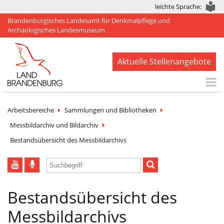
leichte Sprache:
Brandenburgisches Landesamt für Denkmalpflege und
Archäologisches Landesmuseum
Aktuelle Stellenangebote
Start
Arbeitsbereiche
Sammlungen und Bibliotheken
Aktuelles
Messbildarchiv und Bildarchiv
Bestandsübersicht des Messbildarchivs
BLDAM
Arbeitsbereiche
Denkmale
Bestandsübersicht des
Publikationen
Messbildarchivs