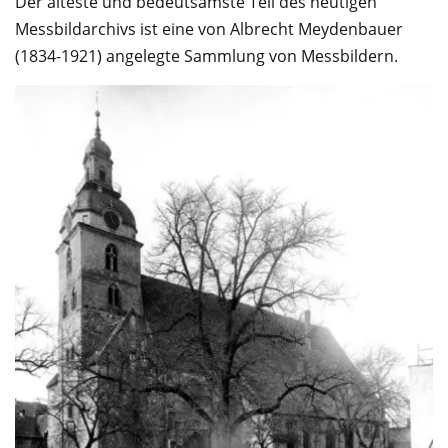
Der älteste und bedeutsamste Teil des heutigen
Service
Messbildarchivs ist eine von Albrecht Meydenbauer
(1834-1921) angelegte Sammlung von Messbildern.