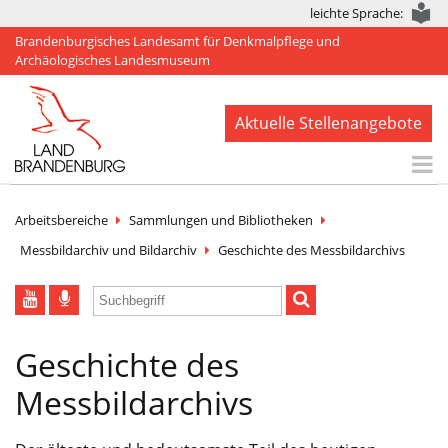
leichte Sprache:
Brandenburgisches Landesamt für Denkmalpflege und
Archäologisches Landesmuseum
Aktuelle Stellenangebote
Start
Arbeitsbereiche
Sammlungen und Bibliotheken
Aktuelles
Messbildarchiv und Bildarchiv
Geschichte des Messbildarchivs
BLDAM
Arbeitsbereiche
Geschichte des
Denkmale
Messbildarchivs
Publikationen