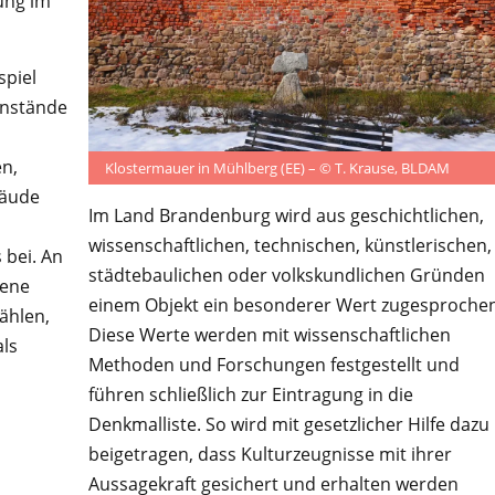
ung im
piel
enstände
en,
Klostermauer in Mühlberg (EE) – © T. Krause, BLDAM
bäude
Im Land Brandenburg wird aus geschichtlichen,
wissenschaftlichen, technischen, künstlerischen,
 bei. An
städtebaulichen oder volkskundlichen Gründen
dene
einem Objekt ein besonderer Wert zugesprochen
ählen,
Diese Werte werden mit wissenschaftlichen
als
Methoden und Forschungen festgestellt und
führen schließlich zur Eintragung in die
Denkmalliste. So wird mit gesetzlicher Hilfe dazu
beigetragen, dass Kulturzeugnisse mit ihrer
Aussagekraft gesichert und erhalten werden