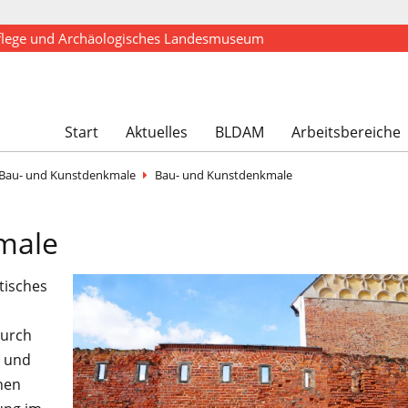
flege und Archäologisches Landesmuseum
Start
Aktuelles
BLDAM
Arbeitsbereiche
Bau- und Kunstdenkmale
Bau- und Kunstdenkmale
male
tisches
durch
d und
nen