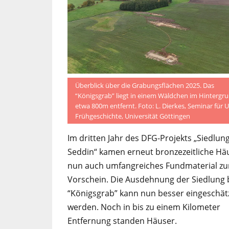
Überblick über die Grabungsflächen 2025. Das
“Königsgrab” liegt in einem Wäldchen im Hintergru
etwa 800m entfernt. Foto: L. Dierkes, Seminar für 
Frühgeschichte, Universität Göttingen
Im dritten Jahr des DFG-Projekts „Siedlu
Seddin“ kamen erneut bronzezeitliche Hä
nun auch umfangreiches Fundmaterial z
Vorschein. Die Ausdehnung der Siedlung
“Königsgrab” kann nun besser eingeschät
werden. Noch in bis zu einem Kilometer
Entfernung standen Häuser.