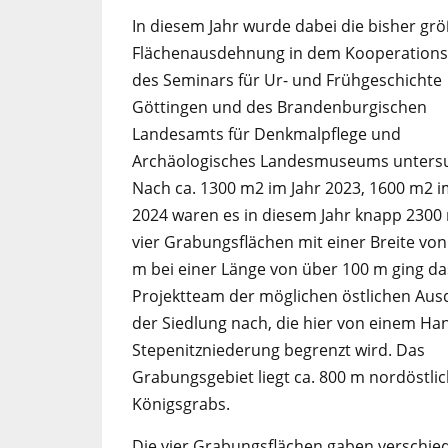
In diesem Jahr wurde dabei die bisher grö
Flächenausdehnung in dem Kooperations
des Seminars für Ur- und Frühgeschichte
Göttingen und des Brandenburgischen
Landesamts für Denkmalpflege und
Archäologisches Landesmuseums untersu
Nach ca. 1300 m
2
im Jahr 2023, 1600 m
2
i
2024 waren es in diesem Jahr knapp 2300
vier Grabungsflächen mit einer Breite von 
m bei einer Länge von über 100 m ging da
Projektteam der möglichen östlichen Au
der Siedlung nach, die hier von einem Ha
Stepenitzniederung begrenzt wird. Das
Grabungsgebiet liegt ca. 800 m nordöstli
Königsgrabs.
Die vier Grabungsflächen gaben verschie