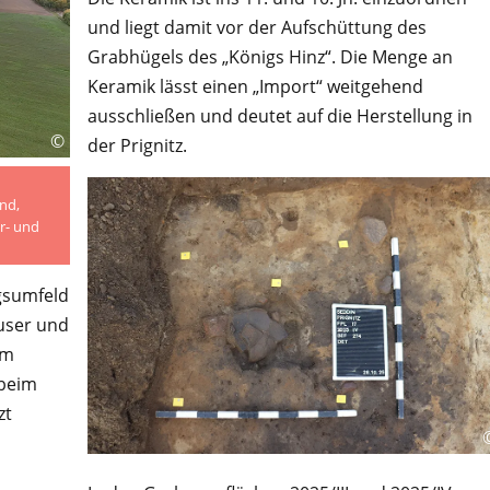
und liegt damit vor der Aufschüttung des
Grabhügels des „Königs Hinz“. Die Menge an
Keramik lässt einen „Import“ weitgehend
ausschließen und deutet auf die Herstellung in
©
der Prignitz.
nd,
Ur- und
ngsumfeld
user und
um
 beim
zt