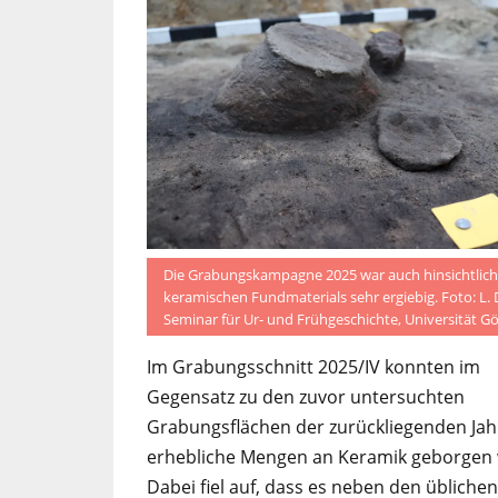
Die Grabungskampagne 2025 war auch hinsichtlich
keramischen Fundmaterials sehr ergiebig. Foto: L. 
Seminar für Ur- und Frühgeschichte, Universität G
Im Grabungsschnitt 2025/IV konnten im
Gegensatz zu den zuvor untersuchten
Grabungsflächen der zurückliegenden Jah
erhebliche Mengen an Keramik geborgen
Dabei fiel auf, dass es neben den üblichen