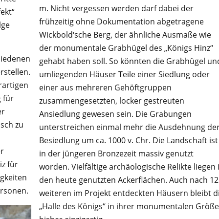
m. Nicht vergessen werden darf dabei der
ekt“
frühzeitig ohne Dokumentation abgetragene
lge
Wickbold‘sche Berg, der ähnliche Ausmaße wie
der monumentale Grabhügel des „Königs Hinz“
hiedenen
gehabt haben soll. So könnten die Grabhügel un
stellen.
umliegenden Häuser Teile einer Siedlung oder
rartigen
einer aus mehreren Gehöftgruppen
 für
zusammengesetzten, locker gestreuten
er
Ansiedlung gewesen sein. Die Grabungen
isch zu
unterstreichen einmal mehr die Ausdehnung de
Besiedlung um ca. 1000 v. Chr. Die Landschaft ist
er
in der jüngeren Bronzezeit massiv genutzt
z für
worden. Vielfältige archäologische Relikte liegen 
gkeiten
den heute genutzten Ackerflächen. Auch nach 12
ersonen.
weiteren im Projekt entdeckten Häusern bleibt d
„Halle des Königs“ in ihrer monumentalen Größe