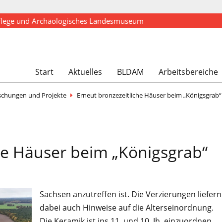
flege und Archäologisches Landesmuseum
Start
Aktuelles
BLDAM
Arbeitsbereiche
schungen und Projekte
Erneut bronzezeitliche Häuser beim „Königsgrab
he Häuser beim „Königsgrab“
Sachsen anzutreffen ist. Die Verzierungen liefern
dabei auch Hinweise auf die Alterseinordnung.
Die Keramik ist ins 11. und 10. Jh. einzuordnen