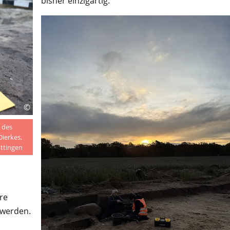
bisher einzigartig.
©
 des
Dierkes,
öttingen
re
 werden.