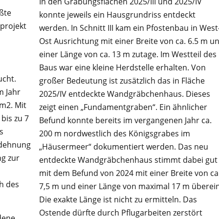
In den Grabungsflächen 2025/III und 2025/IV
ßte
konnte jeweils ein Hausgrundriss entdeckt
projekt
werden. In Schnitt III kam ein Pfostenbau in West
Ost Ausrichtung mit einer Breite von ca. 6.5 m u
einer Länge von ca. 13 m zutage. Im Westteil des
Baus war eine kleine Herdstelle erhalten. Von
cht.
großer Bedeutung ist zusätzlich das in Fläche
m Jahr
2025/IV entdeckte Wandgräbchenhaus. Dieses
 m
2
. Mit
zeigt einen „Fundamentgraben“. Ein ähnlicher
bis zu 7
Befund konnte bereits im vergangenen Jahr ca.
s
200 m nordwestlich des Königsgrabes im
sdehnung
„Häusermeer“ dokumentiert werden. Das neu
ng zur
entdeckte Wandgräbchenhaus stimmt dabei gut
mit dem Befund von 2024 mit einer Breite von ca
ch des
7,5 m und einer Länge von maximal 17 m überein
Die exakte Länge ist nicht zu ermitteln. Das
Ostende dürfte durch Pflugarbeiten zerstört
dene