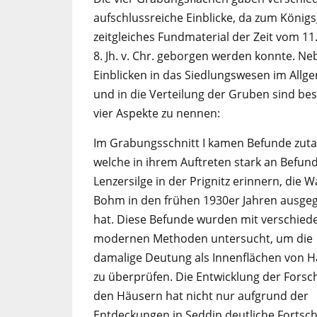
aufschlussreiche Einblicke, da zum König
zeitgleiches Fundmaterial der Zeit vom 11
8. Jh. v. Chr. geborgen werden konnte. Ne
Einblicken in das Siedlungswesen im Allg
und in die Verteilung der Gruben sind be
vier Aspekte zu nennen:
Im Grabungsschnitt I kamen Befunde zuta
welche in ihrem Auftreten stark an Befund
Lenzersilge in der Prignitz erinnern, die 
Bohm in den frühen 1930er Jahren ausge
hat. Diese Befunde wurden mit verschied
modernen Methoden untersucht, um die
damalige Deutung als Innenflächen von 
zu überprüfen. Die Entwicklung der Forsc
den Häusern hat nicht nur aufgrund der
Entdeckungen in Seddin deutliche Fortsch