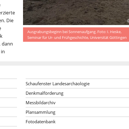
e
rzierte
n. Die
e
Ausgrabungsbeginn bei Sonnenaufgang. Foto: I. Heske,
ik
Seminar für Ur- und Frühgeschichte, Universität Göttingen
, dann
 in
Schaufenster Landesarchäologie
Denkmalförderung
Messbildarchiv
Plansammlung
Fotodatenbank