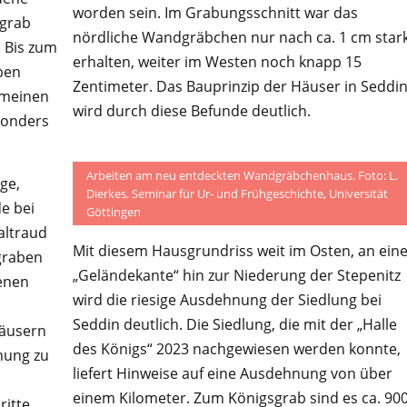
worden sein. Im Grabungsschnitt war das
sgrab
nördliche Wandgräbchen nur nach ca. 1 cm star
. Bis zum
erhalten, weiter im Westen noch knapp 15
ben
Zentimeter. Das Bauprinzip der Häuser in Seddi
emeinen
wird durch diese Befunde deutlich.
sonders
©
Arbeiten am neu entdeckten Wandgräbchenhaus. Foto: L.
ge,
Dierkes, Seminar für Ur- und Frühgeschichte, Universität
e bei
Göttingen
Waltraud
Mit diesem Hausgrundriss weit im Osten, an eine
graben
„Geländekante“ hin zur Niederung der Stepenitz
enen
wird die riesige Ausdehnung der Siedlung bei
Seddin deutlich. Die Siedlung, die mit der „Halle
Häusern
des Königs“ 2023 nachgewiesen werden konnte,
hung zu
liefert Hinweise auf eine Ausdehnung von über
einem Kilometer. Zum Königsgrab sind es ca. 90
ritte