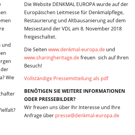
e
Die Website DENKMAL EUROPA wurde auf der
nen
Europäischen Leitmesse für Denkmalpflege,
hemen
Restaurierung und Altbausanierung auf dem
re
Messestand der VDL am 8. November 2018
freigeschaltet.
n und
Die Seiten
www.denkmal-europa.de
und
den
www.sharingheritage.de
freuen sich auf Ihren
urgen
Besuch!
 der
a? Wie
Vollständige Pressemitteilung als pdf
BENÖTIGEN SIE WEITERE INFORMATIONEN
chafter
ODER PRESSEBILDER?
Wir freuen uns über Ihr Interesse und Ihre
elfalt?
Anfrage über
presse@denkmal-europa.de