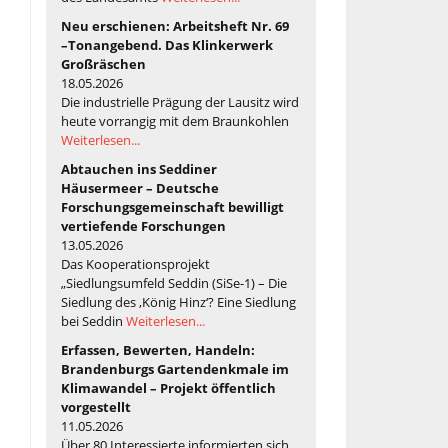
Neu erschienen: Arbeitsheft Nr. 69
–Tonangebend. Das Klinkerwerk
Großräschen
18.05.2026
Die industrielle Prägung der Lausitz wird
heute vorrangig mit dem Braunkohlen
Weiterlesen...
Abtauchen ins Seddiner
Häusermeer – Deutsche
Forschungsgemeinschaft bewilligt
vertiefende Forschungen
13.05.2026
Das Kooperationsprojekt
„Siedlungsumfeld Seddin (SiSe-1) – Die
Siedlung des ‚König Hinz‘? Eine Siedlung
bei Seddin
Weiterlesen...
Erfassen, Bewerten, Handeln:
Brandenburgs Gartendenkmale im
Klimawandel – Projekt öffentlich
vorgestellt
11.05.2026
Über 80 Interessierte informierten sich