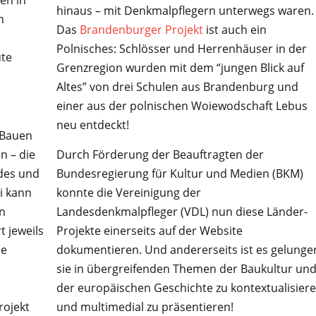
hinaus – mit Denkmalpflegern unterwegs waren.
n
Das
Brandenburger Projekt
ist auch ein
Polnisches: Schlösser und Herrenhäuser in der
ute
Grenzregion wurden mit dem “jungen Blick auf
Altes” von drei Schulen aus Brandenburg und
einer aus der polnischen Woiewodschaft Lebus
neu entdeckt!
 Bauen
n – die
Durch Förderung der Beauftragten der
des und
Bundesregierung für Kultur und Medien (BKM)
i kann
konnte die Vereinigung der
in
Landesdenkmalpfleger (VDL) nun diese Länder-
t jeweils
Projekte einerseits auf der Website
ne
dokumentieren. Und andererseits ist es gelunge
sie in übergreifenden Themen der Baukultur un
der europäischen Geschichte zu kontextualisier
rojekt
und multimedial zu präsentieren!