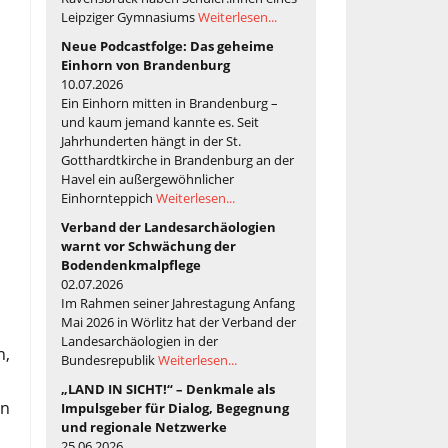
Leipziger Gymnasiums
Weiterlesen...
Neue Podcastfolge: Das geheime
Einhorn von Brandenburg
10.07.2026
Ein Einhorn mitten in Brandenburg –
und kaum jemand kannte es. Seit
Jahrhunderten hängt in der St.
Gotthardtkirche in Brandenburg an der
Havel ein außergewöhnlicher
Einhornteppich
Weiterlesen...
Verband der Landesarchäologien
warnt vor Schwächung der
Bodendenkmalpflege
02.07.2026
Im Rahmen seiner Jahrestagung Anfang
Mai 2026 in Wörlitz hat der Verband der
Landesarchäologien in der
n,
Bundesrepublik
Weiterlesen...
d
„LAND IN SICHT!“ – Denkmale als
en
Impulsgeber für Dialog, Begegnung
und regionale Netzwerke
25.06.2026