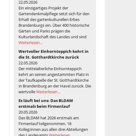
22.05.2026
Ein einzigartiges Projekt der
Gartendenkmalpflege setzt sich für den
Erhalt des gartenkulturellen Erbes
Brandenburgs ein. Über 400 historische
Gärten und Parks prägen die
Kulturlandschaft des Landes und sind
Weiterlesen...
Wertvoller Einhornteppich kehrt in
die St. Gotthardtkirche zurück
22.05.2026
Der mittelalterliche Einhornteppich
kehrt an seinen angestammten Platz in
der Taufkapelle der St. Gotthardtkirche
in Brandenburg an der Havel zurück. Die
wertvolle
Weiterlesen...
Es läuft bei uns: Das BLDAM
erstmals beim Firmenlauf
20.05.2026
Das BLDAM hat 2026 erstmals am
Firmenlauf teilgenommen. 18
Kolleg:innen aus allen drei Abteilungen
des Landesamts
Weiterlesen...