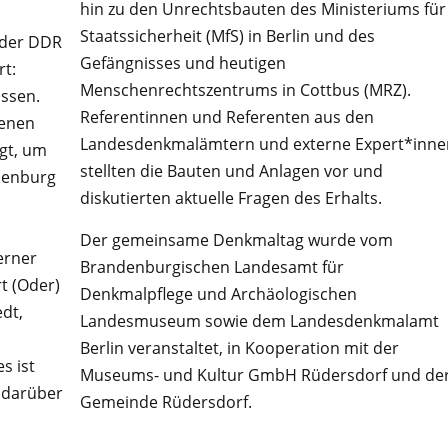
hin zu den Unrechtsbauten des Ministeriums für
Staatssicherheit (MfS) in Berlin und des
 der DDR
Gefängnisses und heutigen
rt:
Menschenrechtszentrums in Cottbus (MRZ).
issen.
Referentinnen und Referenten aus den
genen
Landesdenkmalämtern und externe Expert*inne
gt, um
stellten die Bauten und Anlagen vor und
ndenburg
diskutierten aktuelle Fragen des Erhalts.
Der gemeinsame Denkmaltag wurde vom
erner
Brandenburgischen Landesamt für
t (Oder)
Denkmalpflege und Archäologischen
edt,
Landesmuseum sowie dem Landesdenkmalamt
Berlin veranstaltet, in Kooperation mit der
s ist
Museums- und Kultur GmbH Rüdersdorf und de
 darüber
Gemeinde Rüdersdorf.