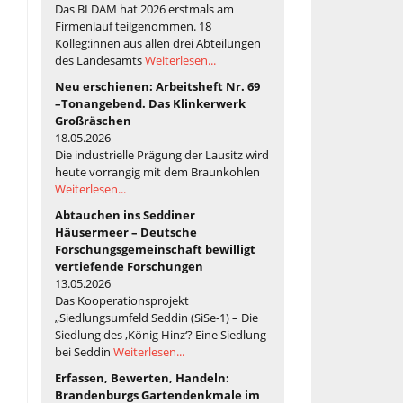
Das BLDAM hat 2026 erstmals am
Firmenlauf teilgenommen. 18
Kolleg:innen aus allen drei Abteilungen
des Landesamts
Weiterlesen...
Neu erschienen: Arbeitsheft Nr. 69
–Tonangebend. Das Klinkerwerk
Großräschen
18.05.2026
Die industrielle Prägung der Lausitz wird
heute vorrangig mit dem Braunkohlen
Weiterlesen...
Abtauchen ins Seddiner
Häusermeer – Deutsche
Forschungsgemeinschaft bewilligt
vertiefende Forschungen
13.05.2026
Das Kooperationsprojekt
„Siedlungsumfeld Seddin (SiSe-1) – Die
Siedlung des ‚König Hinz‘? Eine Siedlung
bei Seddin
Weiterlesen...
Erfassen, Bewerten, Handeln:
Brandenburgs Gartendenkmale im