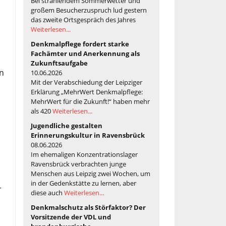
Bei strahlendem Sommerwetter und
großem Besucherzuspruch lud gestern
das zweite Ortsgespräch des Jahres
Weiterlesen...
Denkmalpflege fordert starke
Fachämter und Anerkennung als
Zukunftsaufgabe
n
10.06.2026
Mit der Verabschiedung der Leipziger
Erklärung „MehrWert Denkmalpflege:
MehrWert für die Zukunft!“ haben mehr
als 420
Weiterlesen...
Jugendliche gestalten
Erinnerungskultur in Ravensbrück
08.06.2026
Im ehemaligen Konzentrationslager
Ravensbrück verbrachten junge
Menschen aus Leipzig zwei Wochen, um
in der Gedenkstätte zu lernen, aber
r
diese auch
Weiterlesen...
Denkmalschutz als Störfaktor? Der
Vorsitzende der VDL und