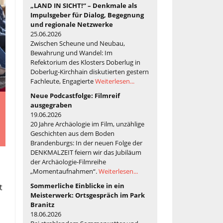
„LAND IN SICHT!“ – Denkmale als
Impulsgeber für Dialog, Begegnung
und regionale Netzwerke
25.06.2026
Zwischen Scheune und Neubau,
Bewahrung und Wandel: Im
Refektorium des Klosters Doberlug in
Doberlug-Kirchhain diskutierten gestern
Fachleute, Engagierte
Weiterlesen...
Neue Podcastfolge: Filmreif
ausgegraben
19.06.2026
20 Jahre Archäologie im Film, unzählige
Geschichten aus dem Boden
Brandenburgs: In der neuen Folge der
DENKMALZEIT feiern wir das Jubiläum
der Archäologie-Filmreihe
„Momentaufnahmen“.
Weiterlesen...
Sommerliche Einblicke in ein
t
Meisterwerk: Ortsgespräch im Park
Branitz
18.06.2026