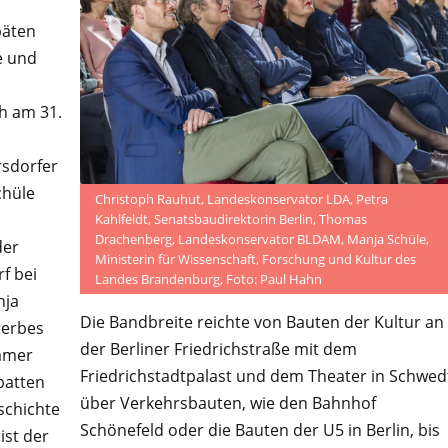
päten
e und
h am 31.
sdorfer
chüle
Christoph Rauhut, Landeskonservator LDA, Petra
Kahlfeldt, Senatsbaudirektorin Berlin, Thomas
Drachenberg, Landeskonservator BLDAM, Manja Schüle,
der
Ministerin für Wissenschaft, Forschung und Kultur des
f bei
Landes Brandenburg, Foto: Paul Hahn
nja
Die Bandbreite reichte von Bauten der Kultur an
rerbes
der Berliner Friedrichstraße mit dem
amer
Friedrichstadtpalast und dem Theater in Schwed
batten
über Verkehrsbauten, wie den Bahnhof
schichte
Schönefeld oder die Bauten der U5 in Berlin, bis
ist der