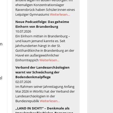
ehemaligen Konzentrationslager
Ravensbrück haben Schüler:innen eines
Leipziger Gymnasiums
Weiterlesen...
Neue Podcastfolge: Das geheime
Einhorn von Brandenburg
10.07.2026
Ein Einhorn mitten in Brandenburg –
und kaum jemand kannte es. Seit
rn
Jahrhunderten hängt in der St.
Gotthardtkirche in Brandenburg an der
Havel ein außergewöhnlicher
Einhornteppich
Weiterlesen...
Verband der Landesarchäologien
warnt vor Schwächung der
Bodendenkmalpflege
el
02.07.2026
Im Rahmen seiner Jahrestagung Anfang
Mai 2026 in Wörlitz hat der Verband der
Landesarchäologien in der
Bundesrepublik
Weiterlesen...
„LAND IN SICHT!“ – Denkmale als
Impulsgeber für Dialog, Begegnung