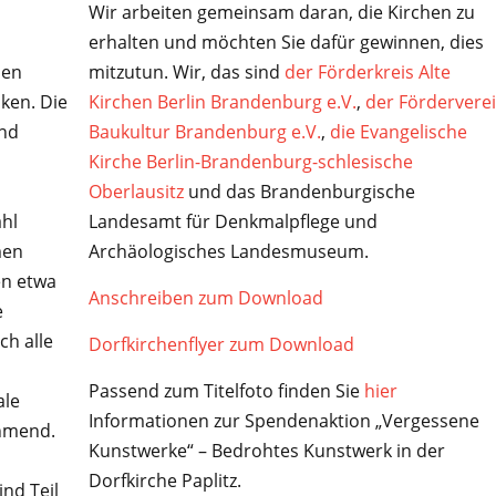
Wir arbeiten gemeinsam daran, die Kirchen zu
erhalten und möchten Sie dafür gewinnen, dies
mitzutun. Wir, das sind
der Förderkreis Alte
den
Kirchen Berlin Brandenburg e.V.
,
der Fördervere
ken. Die
Baukultur Brandenburg e.V.
,
die Evangelische
nd
Kirche Berlin-Brandenburg-schlesische
Oberlausitz
und das Brandenburgische
Landesamt für Denkmalpflege und
ahl
Archäologisches Landesmuseum.
men
en etwa
Anschreiben zum Download
e
h alle
Dorfkirchenflyer zum Download
Passend zum Titelfoto finden Sie
hier
ale
Informationen zur Spendenaktion „Vergessene
ehmend.
Kunstwerke“ – Bedrohtes Kunstwerk in der
Dorfkirche Paplitz.
ind Teil