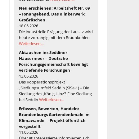
Neu erschienen: Arbeitsheft Nr. 69
–Tonangebend. Das Klinkerwerk
Großräschen
18.05.2026
Die industrielle Prägung der Lausitz wird
heute vorrangig mit dem Braunkohlen
Weiterlesen...
Abtauchen ins Seddiner
Häusermeer – Deutsche
Forschungsgemeinschaft bewilligt
vertiefende Forschungen
13.05.2026
Das Kooperationsprojekt
„Siedlungsumfeld Seddin (SiSe-1) – Die
Siedlung des ‚König Hinz‘? Eine Siedlung
bei Seddin
Weiterlesen...
Erfassen, Bewerten, Handeln:
Brandenburgs Gartendenkmale im
Klimawandel – Projekt öffentlich
vorgestellt
11.05.2026
Über 80 Interessierte informierten sich