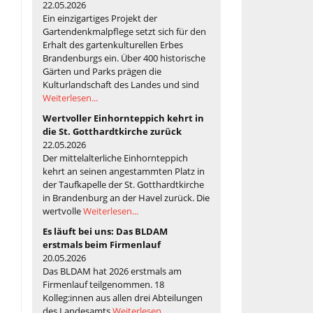
22.05.2026
Ein einzigartiges Projekt der
Gartendenkmalpflege setzt sich für den
Erhalt des gartenkulturellen Erbes
Brandenburgs ein. Über 400 historische
Gärten und Parks prägen die
Kulturlandschaft des Landes und sind
Weiterlesen...
Wertvoller Einhornteppich kehrt in
die St. Gotthardtkirche zurück
22.05.2026
Der mittelalterliche Einhornteppich
kehrt an seinen angestammten Platz in
der Taufkapelle der St. Gotthardtkirche
in Brandenburg an der Havel zurück. Die
wertvolle
Weiterlesen...
Es läuft bei uns: Das BLDAM
erstmals beim Firmenlauf
20.05.2026
Das BLDAM hat 2026 erstmals am
Firmenlauf teilgenommen. 18
Kolleg:innen aus allen drei Abteilungen
des Landesamts
Weiterlesen...