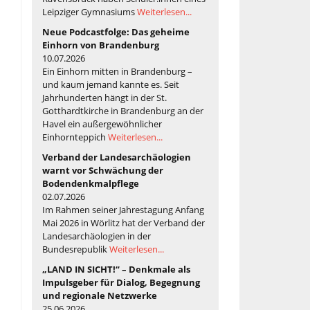
Leipziger Gymnasiums
Weiterlesen...
Neue Podcastfolge: Das geheime
Einhorn von Brandenburg
10.07.2026
Ein Einhorn mitten in Brandenburg –
und kaum jemand kannte es. Seit
Jahrhunderten hängt in der St.
Gotthardtkirche in Brandenburg an der
Havel ein außergewöhnlicher
Einhornteppich
Weiterlesen...
Verband der Landesarchäologien
warnt vor Schwächung der
Bodendenkmalpflege
02.07.2026
Im Rahmen seiner Jahrestagung Anfang
Mai 2026 in Wörlitz hat der Verband der
Landesarchäologien in der
Bundesrepublik
Weiterlesen...
„LAND IN SICHT!“ – Denkmale als
Impulsgeber für Dialog, Begegnung
und regionale Netzwerke
25.06.2026