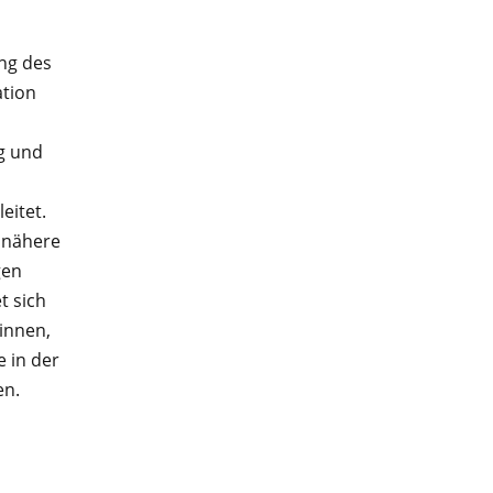
ung des
ation
g und
eitet.
 nähere
gen
t sich
innen,
e in der
en.