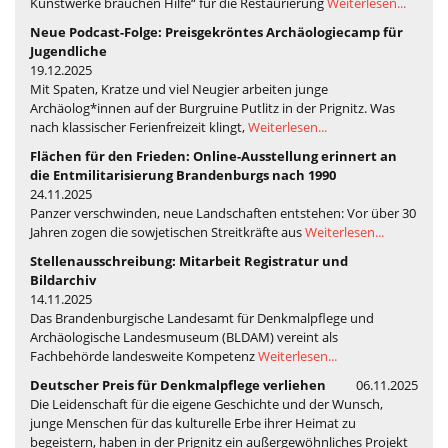
Kunstwerke brauchen Hilfe“ für die Restaurierung
Weiterlesen...
Neue Podcast-Folge: Preisgekröntes Archäologiecamp für
Jugendliche
19.12.2025
Mit Spaten, Kratze und viel Neugier arbeiten junge
Archäolog*innen auf der Burgruine Putlitz in der Prignitz. Was
nach klassischer Ferienfreizeit klingt,
Weiterlesen...
Flächen für den Frieden: Online-Ausstellung erinnert an
die Entmilitarisierung Brandenburgs nach 1990
24.11.2025
Panzer verschwinden, neue Landschaften entstehen: Vor über 30
Jahren zogen die sowjetischen Streitkräfte aus
Weiterlesen...
Stellenausschreibung: Mitarbeit Registratur und
Bildarchiv
14.11.2025
Das Brandenburgische Landesamt für Denkmalpflege und
Archäologische Landesmuseum (BLDAM) vereint als
Fachbehörde landesweite Kompetenz
Weiterlesen...
Deutscher Preis für Denkmalpflege verliehen
06.11.2025
Die Leidenschaft für die eigene Geschichte und der Wunsch,
junge Menschen für das kulturelle Erbe ihrer Heimat zu
begeistern, haben in der Prignitz ein außergewöhnliches Projekt