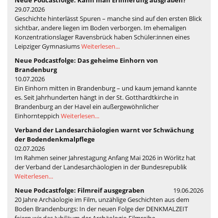
29.07.2026
Geschichte hinterlässt Spuren – manche sind auf den ersten Blick
sichtbar, andere liegen im Boden verborgen. Im ehemaligen
Konzentrationslager Ravensbrück haben Schüler:innen eines
Leipziger Gymnasiums
Weiterlesen...
Neue Podcastfolge: Das geheime Einhorn von
Brandenburg
10.07.2026
Ein Einhorn mitten in Brandenburg – und kaum jemand kannte
es. Seit Jahrhunderten hängt in der St. Gotthardtkirche in
Brandenburg an der Havel ein außergewöhnlicher
Einhornteppich
Weiterlesen...
Verband der Landesarchäologien warnt vor Schwächung
der Bodendenkmalpflege
02.07.2026
Im Rahmen seiner Jahrestagung Anfang Mai 2026 in Wörlitz hat
der Verband der Landesarchäologien in der Bundesrepublik
Weiterlesen...
Neue Podcastfolge: Filmreif ausgegraben
19.06.2026
20 Jahre Archäologie im Film, unzählige Geschichten aus dem
Boden Brandenburgs: In der neuen Folge der DENKMALZEIT
feiern wir das Jubiläum der Archäologie-Filmreihe