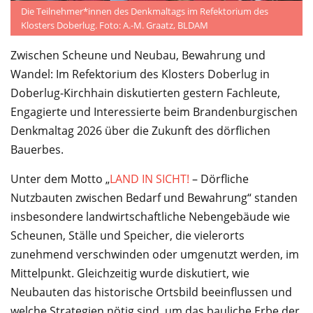
Die Teilnehmer*innen des Denkmaltags im Refektorium des
Klosters Doberlug. Foto: A.-M. Graatz, BLDAM
Zwischen Scheune und Neubau, Bewahrung und
Wandel: Im Refektorium des Klosters Doberlug in
Doberlug-Kirchhain diskutierten gestern Fachleute,
Engagierte und Interessierte beim Brandenburgischen
Denkmaltag 2026 über die Zukunft des dörflichen
Bauerbes.
Unter dem Motto „
LAND IN SICHT!
– Dörfliche
Nutzbauten zwischen Bedarf und Bewahrung“ standen
insbesondere landwirtschaftliche Nebengebäude wie
Scheunen, Ställe und Speicher, die vielerorts
zunehmend verschwinden oder umgenutzt werden, im
Mittelpunkt. Gleichzeitig wurde diskutiert, wie
Neubauten das historische Ortsbild beeinflussen und
welche Strategien nötig sind, um das bauliche Erbe der