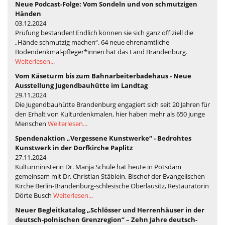
Neue Podcast-Folge: Vom Sondeln und von schmutzigen
Händen
03.12.2024
Prüfung bestanden! Endlich können sie sich ganz offiziell die
„Hände schmutzig machen“. 64 neue ehrenamtliche
Bodendenkmal-pfleger*innen hat das Land Brandenburg.
Weiterlesen...
Vom Käseturm bis zum Bahnarbeiterbadehaus - Neue
Ausstellung Jugendbauhütte im Landtag
29.11.2024
Die Jugendbauhütte Brandenburg engagiert sich seit 20 Jahren für
den Erhalt von Kulturdenkmalen, hier haben mehr als 650 junge
Menschen
Weiterlesen...
Spendenaktion „Vergessene Kunstwerke“ - Bedrohtes
Kunstwerk in der Dorfkirche Paplitz
27.11.2024
Kulturministerin Dr. Manja Schüle hat heute in Potsdam
gemeinsam mit Dr. Christian Stäblein, Bischof der Evangelischen
Kirche Berlin-Brandenburg-schlesische Oberlausitz, Restauratorin
Dörte Busch
Weiterlesen...
Neuer Begleitkatalog „Schlösser und Herrenhäuser in der
deutsch-polnischen Grenzregion“ – Zehn Jahre deutsch-