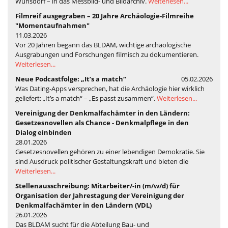
Wünsdorf – in das Messbild- und Bildarchiv.
Weiterlesen...
Filmreif ausgegraben – 20 Jahre Archäologie-Filmreihe
"Momentaufnahmen"
11.03.2026
Vor 20 Jahren begann das BLDAM, wichtige archäologische
Ausgrabungen und Forschungen filmisch zu dokumentieren.
Weiterlesen...
Neue Podcastfolge: „It’s a match“
05.02.2026
Was Dating-Apps versprechen, hat die Archäologie hier wirklich
geliefert: „It’s a match“ – „Es passt zusammen“.
Weiterlesen...
Vereinigung der Denkmalfachämter in den Ländern:
Gesetzesnovellen als Chance - Denkmalpflege in den
Dialog einbinden
28.01.2026
Gesetzesnovellen gehören zu einer lebendigen Demokratie. Sie
sind Ausdruck politischer Gestaltungskraft und bieten die
Weiterlesen...
Stellenausschreibung: Mitarbeiter/-in (m/w/d) für
Organisation der Jahrestagung der Vereinigung der
Denkmalfachämter in den Ländern (VDL)
26.01.2026
Das BLDAM sucht für die Abteilung Bau- und