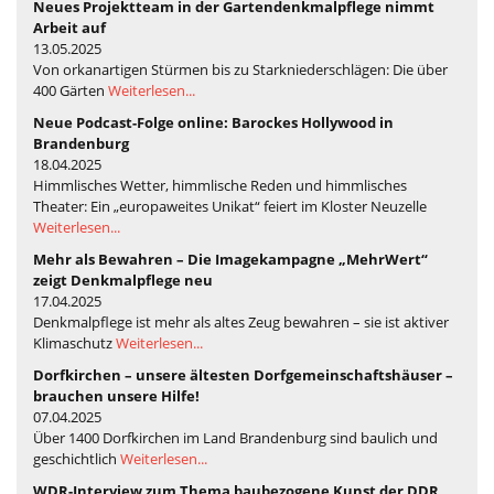
Neues Projektteam in der Gartendenkmalpflege nimmt
Arbeit auf
13.05.2025
Von orkanartigen Stürmen bis zu Starkniederschlägen: Die über
400 Gärten
Weiterlesen...
Neue Podcast-Folge online: Barockes Hollywood in
Brandenburg
18.04.2025
Himmlisches Wetter, himmlische Reden und himmlisches
Theater: Ein „europaweites Unikat“ feiert im Kloster Neuzelle
Weiterlesen...
Mehr als Bewahren – Die Imagekampagne „MehrWert“
zeigt Denkmalpflege neu
17.04.2025
Denkmalpflege ist mehr als altes Zeug bewahren – sie ist aktiver
Klimaschutz
Weiterlesen...
Dorfkirchen – unsere ältesten Dorfgemeinschaftshäuser –
brauchen unsere Hilfe!
07.04.2025
Über 1400 Dorfkirchen im Land Brandenburg sind baulich und
geschichtlich
Weiterlesen...
WDR-Interview zum Thema baubezogene Kunst der DDR