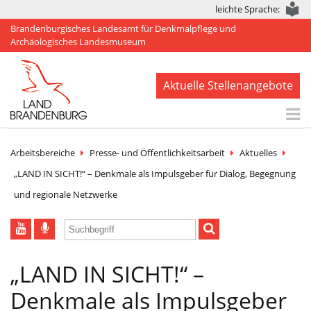
leichte Sprache:
Brandenburgisches Landesamt für Denkmalpflege und
Archäologisches Landesmuseum
Aktuelle Stellenangebote
Start
Arbeitsbereiche
Presse- und Öffentlichkeitsarbeit
Aktuelles
Aktuelles
„LAND IN SICHT!“ – Denkmale als Impulsgeber für Dialog, Begegnung
und regionale Netzwerke
BLDAM
Arbeitsbereiche
Denkmale
„LAND IN SICHT!“ –
Publikationen
Denkmale als Impulsgeber