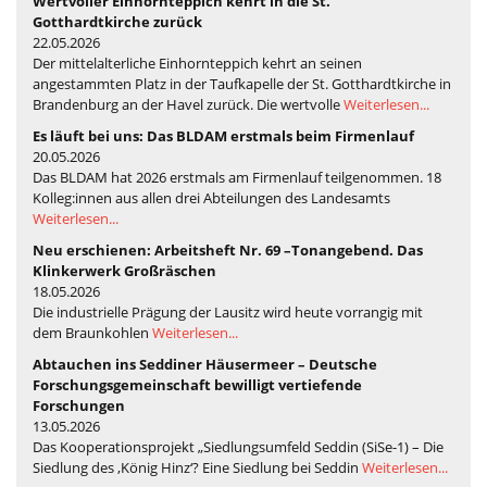
Wertvoller Einhornteppich kehrt in die St.
Gotthardtkirche zurück
22.05.2026
Der mittelalterliche Einhornteppich kehrt an seinen
angestammten Platz in der Taufkapelle der St. Gotthardtkirche in
Brandenburg an der Havel zurück. Die wertvolle
Weiterlesen...
Es läuft bei uns: Das BLDAM erstmals beim Firmenlauf
20.05.2026
Das BLDAM hat 2026 erstmals am Firmenlauf teilgenommen. 18
Kolleg:innen aus allen drei Abteilungen des Landesamts
Weiterlesen...
Neu erschienen: Arbeitsheft Nr. 69 –Tonangebend. Das
Klinkerwerk Großräschen
18.05.2026
Die industrielle Prägung der Lausitz wird heute vorrangig mit
dem Braunkohlen
Weiterlesen...
Abtauchen ins Seddiner Häusermeer – Deutsche
Forschungsgemeinschaft bewilligt vertiefende
Forschungen
13.05.2026
Das Kooperationsprojekt „Siedlungsumfeld Seddin (SiSe-1) – Die
Siedlung des ‚König Hinz‘? Eine Siedlung bei Seddin
Weiterlesen...