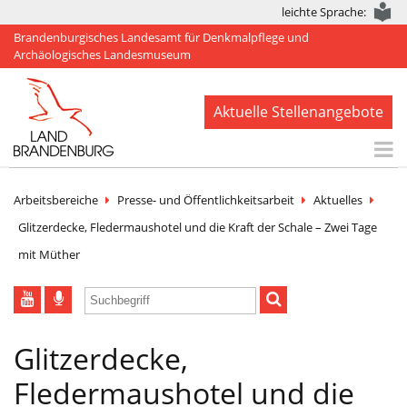
leichte Sprache:
Brandenburgisches Landesamt für Denkmalpflege und
Archäologisches Landesmuseum
Aktuelle Stellenangebote
Start
Arbeitsbereiche
Presse- und Öffentlichkeitsarbeit
Aktuelles
Aktuelles
Glitzerdecke, Fledermaushotel und die Kraft der Schale – Zwei Tage
mit Müther
BLDAM
Arbeitsbereiche
Denkmale
Glitzerdecke,
Publikationen
Fledermaushotel und die