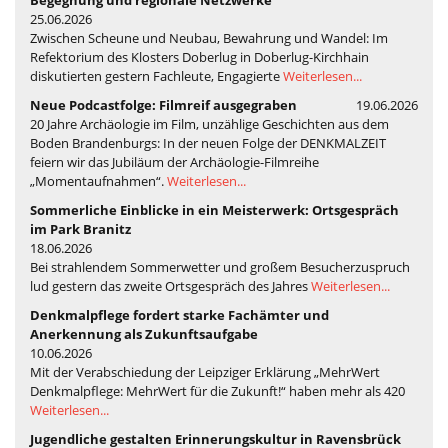
Begegnung und regionale Netzwerke
25.06.2026
Zwischen Scheune und Neubau, Bewahrung und Wandel: Im
Refektorium des Klosters Doberlug in Doberlug-Kirchhain
diskutierten gestern Fachleute, Engagierte
Weiterlesen...
Neue Podcastfolge: Filmreif ausgegraben
19.06.2026
20 Jahre Archäologie im Film, unzählige Geschichten aus dem
Boden Brandenburgs: In der neuen Folge der DENKMALZEIT
feiern wir das Jubiläum der Archäologie-Filmreihe
„Momentaufnahmen“.
Weiterlesen...
Sommerliche Einblicke in ein Meisterwerk: Ortsgespräch
im Park Branitz
18.06.2026
Bei strahlendem Sommerwetter und großem Besucherzuspruch
lud gestern das zweite Ortsgespräch des Jahres
Weiterlesen...
Denkmalpflege fordert starke Fachämter und
Anerkennung als Zukunftsaufgabe
10.06.2026
Mit der Verabschiedung der Leipziger Erklärung „MehrWert
Denkmalpflege: MehrWert für die Zukunft!“ haben mehr als 420
Weiterlesen...
Jugendliche gestalten Erinnerungskultur in Ravensbrück