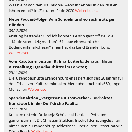
Was bleibt von der Braunkohle, wenn ihr Abbau in den 2030er
Jahren endet? Im Zeitraum Ende 2020
Weiterlesen...
Neue Podcast-Folge: Vom Sondeln und von schmutzigen
Händen
03.12.2024
Prüfung bestanden! Endlich können sie sich ganz offiziell die
„Hände schmutzig machen“. 64 neue ehrenamtliche
Bodendenkmal-pfleger*innen hat das Land Brandenburg.
Weiterlesen...
Vom Käseturm bis zum Bahnarbeiterbadehaus - Neue
Ausstellung Jugendbauhütte im Landtag
29.11.2024
Die Jugendbauhütte Brandenburg engagiert sich seit 20 Jahren für
den Erhalt von Kulturdenkmalen, hier haben mehr als 650 junge
Menschen
Weiterlesen...
Spendenaktion „Vergessene Kunstwerke“ - Bedrohtes
Kunstwerk in der Dorfkirche Paplitz
27.11.2024
Kulturministerin Dr. Manja Schüle hat heute in Potsdam
gemeinsam mit Dr. Christian Stäblein, Bischof der Evangelischen
Kirche Berlin-Brandenburg-schlesische Oberlausitz, Restauratorin
Dörte Busch
Weiterlesen...