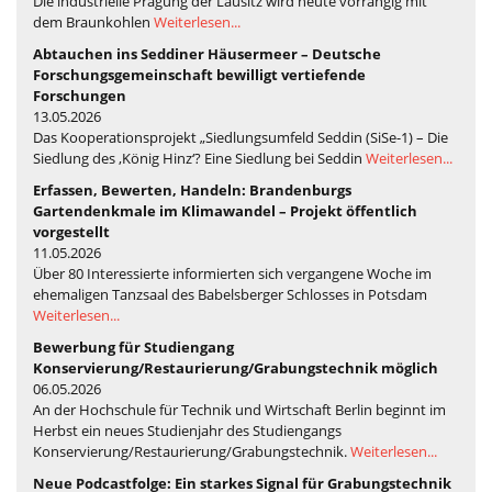
Die industrielle Prägung der Lausitz wird heute vorrangig mit
dem Braunkohlen
Weiterlesen...
Abtauchen ins Seddiner Häusermeer – Deutsche
Forschungsgemeinschaft bewilligt vertiefende
Forschungen
13.05.2026
Das Kooperationsprojekt „Siedlungsumfeld Seddin (SiSe-1) – Die
Siedlung des ‚König Hinz‘? Eine Siedlung bei Seddin
Weiterlesen...
Erfassen, Bewerten, Handeln: Brandenburgs
Gartendenkmale im Klimawandel – Projekt öffentlich
vorgestellt
11.05.2026
Über 80 Interessierte informierten sich vergangene Woche im
ehemaligen Tanzsaal des Babelsberger Schlosses in Potsdam
Weiterlesen...
Bewerbung für Studiengang
Konservierung/Restaurierung/Grabungstechnik möglich
06.05.2026
An der Hochschule für Technik und Wirtschaft Berlin beginnt im
Herbst ein neues Studienjahr des Studiengangs
Konservierung/Restaurierung/Grabungstechnik.
Weiterlesen...
Neue Podcastfolge: Ein starkes Signal für Grabungstechnik