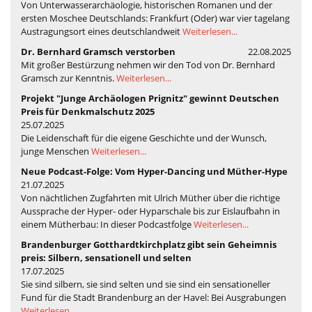
Von Unterwasserarchäologie, historischen Romanen und der
ersten Moschee Deutschlands: Frankfurt (Oder) war vier tagelang
Austragungsort eines deutschlandweit
Weiterlesen...
Dr. Bernhard Gramsch verstorben
22.08.2025
Mit großer Bestürzung nehmen wir den Tod von Dr. Bernhard
Gramsch zur Kenntnis.
Weiterlesen...
Projekt "Junge Archäologen Prignitz" gewinnt Deutschen
Preis für Denkmalschutz 2025
25.07.2025
Die Leidenschaft für die eigene Geschichte und der Wunsch,
junge Menschen
Weiterlesen...
Neue Podcast-Folge: Vom Hyper-Dancing und Müther-Hype
21.07.2025
Von nächtlichen Zugfahrten mit Ulrich Müther über die richtige
Aussprache der Hyper- oder Hyparschale bis zur Eislaufbahn in
einem Mütherbau: In dieser Podcastfolge
Weiterlesen...
Brandenburger Gotthardtkirchplatz gibt sein Geheimnis
preis: Silbern, sensationell und selten
17.07.2025
Sie sind silbern, sie sind selten und sie sind ein sensationeller
Fund für die Stadt Brandenburg an der Havel: Bei Ausgrabungen
Weiterlesen...