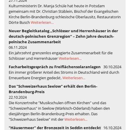
27.11.2024
Kulturministerin Dr. Manja Schüle hat heute in Potsdam
gemeinsam mit Dr. Christian Stäblein, Bischof der Evangelischen
Kirche Berlin-Brandenburg-schlesische Oberlausitz, Restauratorin
Dörte Busch
Weiterlesen...
Neuer Begleitkatalog „Schlösser und Herrenhäuser in der
deutsch-polnischen Grenzregion“ – Zehn Jahre deutsch-
polnische Zusammenarbeit
06.11.2024
Ein Jahrzehnt grenzenlos engagierte Zusammenarbeit für die
Schlösser und Herrenhäuser
Weiterlesen...
Facharbeitsgespräch zu Freiflächensolaranlagen
30.10.2024
Ein immer größerer Anteil des Stroms in Deutschland wird durch
Erneuerbare Energien gedeckt.
Weiterlesen...
Das "Schweizerhaus Seelow" erhält den Berlin-
Brandenburg-Preis
22.10.2024
Die Konzertreihe "Musikschulen öffnen Kirchen" und das
"Schweizerhaus" in Seelow (Märkisch-Oderland) haben den
diesjährigen Berlin-Brandenburg-Preis erhalten. Das
"Schweizerhaus Seelow" mit der
Weiterlesen...
"Häusermeer" der Bronzezeit in Seddin entdeckt
16.10.2024