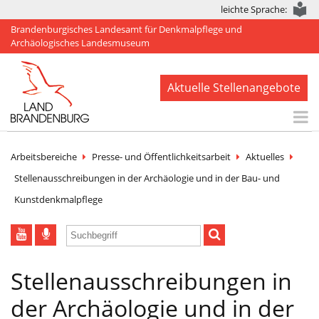
leichte Sprache:
Brandenburgisches Landesamt für Denkmalpflege und
Archäologisches Landesmuseum
Aktuelle Stellenangebote
Start
Arbeitsbereiche
Presse- und Öffentlichkeitsarbeit
Aktuelles
Aktuelles
Stellenausschreibungen in der Archäologie und in der Bau- und
Kunstdenkmalpflege
BLDAM
Arbeitsbereiche
Denkmale
Stellenausschreibungen in
Publikationen
der Archäologie und in der