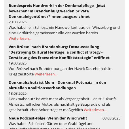
Bundespreis Handwerk in der Denkmalpflege - Jetzt
bewerben! In Brandenburg werden private
Denkmaleigentümer*innen ausgezeichnet
20.03.2025
Was haben ein Schloss, ein Handwerkerhaus, ein Winzerberg und
eine Dorfkirche gemeinsam? Alle vier wurden bereits
Weiterlesen...
Von Brüssel nach Brandenburg: Fotoausstellung
"Destroying Cultural Heritage: a conflict strategy -
Zerstörung des Erbes: eine Konfliktstrategie" eröffnet
19.03.2025
Von Brüssel nach Brandenburg an der Havel: Das ehemals im
Krieg zerstörte
Weiterlesen...
Denkmalschutz ist Mehr - Denkmal-Potenzial in den
aktuellen Koalitionsverhandlungen
18.03.2025
Denkmalschutz ist weit mehr als Vergangenheit – er ist Zukunft.
Als wirtschaftlicher Motor, als nachhaltige Baupraxis und als
gesellschaftlicher Anker trägt er maßgeblich
Weiterlesen...
Neue Podcast-Folge: Wenn der Wind weht
08.03.2025
Was haben Schlösser, Gärten oder Grabhügel und
Windkraftanlagen gemeinsam? Sie sind alle Denkmale