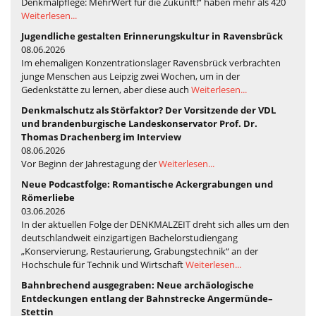
Denkmalpflege: MehrWert für die Zukunft!“ haben mehr als 420
Weiterlesen...
Jugendliche gestalten Erinnerungskultur in Ravensbrück
08.06.2026
Im ehemaligen Konzentrationslager Ravensbrück verbrachten
junge Menschen aus Leipzig zwei Wochen, um in der
Gedenkstätte zu lernen, aber diese auch
Weiterlesen...
Denkmalschutz als Störfaktor? Der Vorsitzende der VDL
und brandenburgische Landeskonservator Prof. Dr.
Thomas Drachenberg im Interview
08.06.2026
Vor Beginn der Jahrestagung der
Weiterlesen...
Neue Podcastfolge: Romantische Ackergrabungen und
Römerliebe
03.06.2026
In der aktuellen Folge der DENKMALZEIT dreht sich alles um den
deutschlandweit einzigartigen Bachelorstudiengang
„Konservierung, Restaurierung, Grabungstechnik“ an der
Hochschule für Technik und Wirtschaft
Weiterlesen...
Bahnbrechend ausgegraben: Neue archäologische
Entdeckungen entlang der Bahnstrecke Angermünde–
Stettin