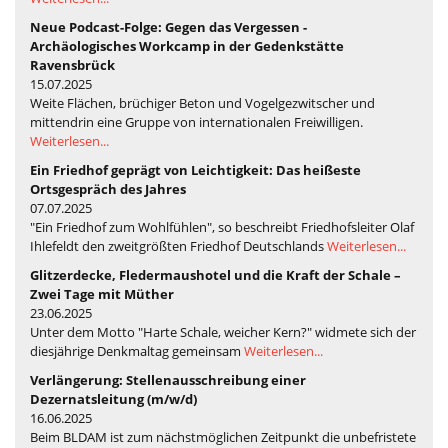
Neue Podcast-Folge: Gegen das Vergessen -
Archäologisches Workcamp in der Gedenkstätte
Ravensbrück
15.07.2025
Weite Flächen, brüchiger Beton und Vogelgezwitscher und
mittendrin eine Gruppe von internationalen Freiwilligen.
Weiterlesen...
Ein Friedhof geprägt von Leichtigkeit: Das heißeste
Ortsgespräch des Jahres
07.07.2025
"Ein Friedhof zum Wohlfühlen", so beschreibt Friedhofsleiter Olaf
Ihlefeldt den zweitgrößten Friedhof Deutschlands
Weiterlesen...
Glitzerdecke, Fledermaushotel und die Kraft der Schale –
Zwei Tage mit Müther
23.06.2025
Unter dem Motto "Harte Schale, weicher Kern?" widmete sich der
diesjährige Denkmaltag gemeinsam
Weiterlesen...
Verlängerung: Stellenausschreibung einer
Dezernatsleitung (m/w/d)
16.06.2025
Beim BLDAM ist zum nächstmöglichen Zeitpunkt die unbefristete