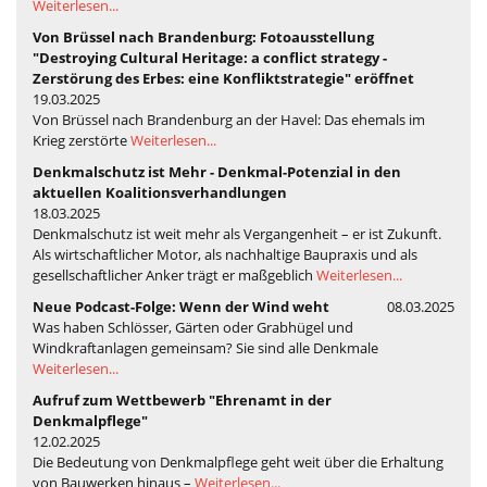
Weiterlesen...
Von Brüssel nach Brandenburg: Fotoausstellung
"Destroying Cultural Heritage: a conflict strategy -
Zerstörung des Erbes: eine Konfliktstrategie" eröffnet
19.03.2025
Von Brüssel nach Brandenburg an der Havel: Das ehemals im
Krieg zerstörte
Weiterlesen...
Denkmalschutz ist Mehr - Denkmal-Potenzial in den
aktuellen Koalitionsverhandlungen
18.03.2025
Denkmalschutz ist weit mehr als Vergangenheit – er ist Zukunft.
Als wirtschaftlicher Motor, als nachhaltige Baupraxis und als
gesellschaftlicher Anker trägt er maßgeblich
Weiterlesen...
Neue Podcast-Folge: Wenn der Wind weht
08.03.2025
Was haben Schlösser, Gärten oder Grabhügel und
Windkraftanlagen gemeinsam? Sie sind alle Denkmale
Weiterlesen...
Aufruf zum Wettbewerb "Ehrenamt in der
Denkmalpflege"
12.02.2025
Die Bedeutung von Denkmalpflege geht weit über die Erhaltung
von Bauwerken hinaus –
Weiterlesen...