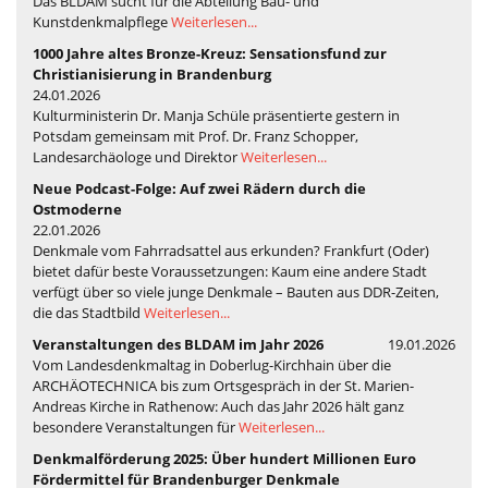
Das BLDAM sucht für die Abteilung Bau- und
Kunstdenkmalpflege
Weiterlesen...
1000 Jahre altes Bronze-Kreuz: Sensationsfund zur
Christianisierung in Brandenburg
24.01.2026
Kulturministerin Dr. Manja Schüle präsentierte gestern in
Potsdam gemeinsam mit Prof. Dr. Franz Schopper,
Landesarchäologe und Direktor
Weiterlesen...
Neue Podcast-Folge: Auf zwei Rädern durch die
Ostmoderne
22.01.2026
Denkmale vom Fahrradsattel aus erkunden? Frankfurt (Oder)
bietet dafür beste Voraussetzungen: Kaum eine andere Stadt
verfügt über so viele junge Denkmale – Bauten aus DDR-Zeiten,
die das Stadtbild
Weiterlesen...
Veranstaltungen des BLDAM im Jahr 2026
19.01.2026
Vom Landesdenkmaltag in Doberlug-Kirchhain über die
ARCHÄOTECHNICA bis zum Ortsgespräch in der St. Marien-
Andreas Kirche in Rathenow: Auch das Jahr 2026 hält ganz
besondere Veranstaltungen für
Weiterlesen...
Denkmalförderung 2025: Über hundert Millionen Euro
Fördermittel für Brandenburger Denkmale