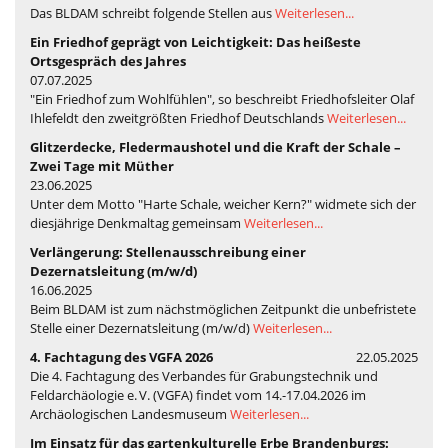
Das BLDAM schreibt folgende Stellen aus
Weiterlesen...
Ein Friedhof geprägt von Leichtigkeit: Das heißeste
Ortsgespräch des Jahres
07.07.2025
"Ein Friedhof zum Wohlfühlen", so beschreibt Friedhofsleiter Olaf
Ihlefeldt den zweitgrößten Friedhof Deutschlands
Weiterlesen...
Glitzerdecke, Fledermaushotel und die Kraft der Schale –
Zwei Tage mit Müther
23.06.2025
Unter dem Motto "Harte Schale, weicher Kern?" widmete sich der
diesjährige Denkmaltag gemeinsam
Weiterlesen...
Verlängerung: Stellenausschreibung einer
Dezernatsleitung (m/w/d)
16.06.2025
Beim BLDAM ist zum nächstmöglichen Zeitpunkt die unbefristete
Stelle einer Dezernatsleitung (m/w/d)
Weiterlesen...
4. Fachtagung des VGFA 2026
22.05.2025
Die 4. Fachtagung des Verbandes für Grabungstechnik und
Feldarchäologie e. V. (VGFA) findet vom 14.-17.04.2026 im
Archäologischen Landesmuseum
Weiterlesen...
Im Einsatz für das gartenkulturelle Erbe Brandenburgs: