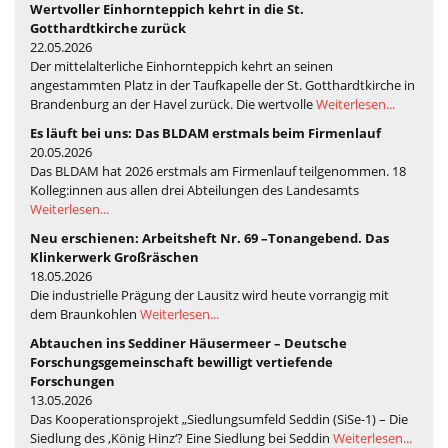
Wertvoller Einhornteppich kehrt in die St.
Gotthardtkirche zurück
22.05.2026
Der mittelalterliche Einhornteppich kehrt an seinen
angestammten Platz in der Taufkapelle der St. Gotthardtkirche in
Brandenburg an der Havel zurück. Die wertvolle
Weiterlesen...
Es läuft bei uns: Das BLDAM erstmals beim Firmenlauf
20.05.2026
Das BLDAM hat 2026 erstmals am Firmenlauf teilgenommen. 18
Kolleg:innen aus allen drei Abteilungen des Landesamts
Weiterlesen...
Neu erschienen: Arbeitsheft Nr. 69 –Tonangebend. Das
Klinkerwerk Großräschen
18.05.2026
Die industrielle Prägung der Lausitz wird heute vorrangig mit
dem Braunkohlen
Weiterlesen...
Abtauchen ins Seddiner Häusermeer – Deutsche
Forschungsgemeinschaft bewilligt vertiefende
Forschungen
13.05.2026
Das Kooperationsprojekt „Siedlungsumfeld Seddin (SiSe-1) – Die
Siedlung des ‚König Hinz‘? Eine Siedlung bei Seddin
Weiterlesen...