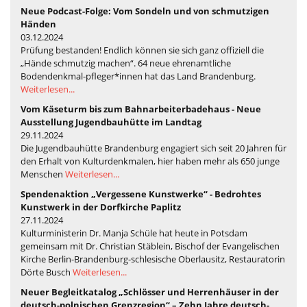
Neue Podcast-Folge: Vom Sondeln und von schmutzigen
Händen
03.12.2024
Prüfung bestanden! Endlich können sie sich ganz offiziell die
„Hände schmutzig machen“. 64 neue ehrenamtliche
Bodendenkmal-pfleger*innen hat das Land Brandenburg.
Weiterlesen...
Vom Käseturm bis zum Bahnarbeiterbadehaus - Neue
Ausstellung Jugendbauhütte im Landtag
29.11.2024
Die Jugendbauhütte Brandenburg engagiert sich seit 20 Jahren für
den Erhalt von Kulturdenkmalen, hier haben mehr als 650 junge
Menschen
Weiterlesen...
Spendenaktion „Vergessene Kunstwerke“ - Bedrohtes
Kunstwerk in der Dorfkirche Paplitz
27.11.2024
Kulturministerin Dr. Manja Schüle hat heute in Potsdam
gemeinsam mit Dr. Christian Stäblein, Bischof der Evangelischen
Kirche Berlin-Brandenburg-schlesische Oberlausitz, Restauratorin
Dörte Busch
Weiterlesen...
Neuer Begleitkatalog „Schlösser und Herrenhäuser in der
deutsch-polnischen Grenzregion“ – Zehn Jahre deutsch-