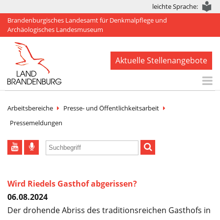
leichte Sprache:
Brandenburgisches Landesamt für Denkmalpflege und
Archäologisches Landesmuseum
Aktuelle Stellenangebote
Start
Arbeitsbereiche
Presse- und Öffentlichkeitsarbeit
Aktuelles
Pressemeldungen
BLDAM
Arbeitsbereiche
Denkmale
Wird Riedels Gasthof abgerissen?
06.08.2024
Publikationen
Der drohende Abriss des traditionsreichen Gasthofs in