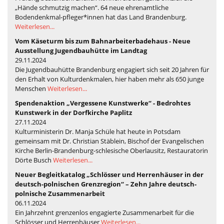
„Hände schmutzig machen“. 64 neue ehrenamtliche
Bodendenkmal-pfleger*innen hat das Land Brandenburg.
Weiterlesen...
Vom Käseturm bis zum Bahnarbeiterbadehaus - Neue
Ausstellung Jugendbauhütte im Landtag
29.11.2024
Die Jugendbauhütte Brandenburg engagiert sich seit 20 Jahren für
den Erhalt von Kulturdenkmalen, hier haben mehr als 650 junge
Menschen
Weiterlesen...
Spendenaktion „Vergessene Kunstwerke“ - Bedrohtes
Kunstwerk in der Dorfkirche Paplitz
27.11.2024
Kulturministerin Dr. Manja Schüle hat heute in Potsdam
gemeinsam mit Dr. Christian Stäblein, Bischof der Evangelischen
Kirche Berlin-Brandenburg-schlesische Oberlausitz, Restauratorin
Dörte Busch
Weiterlesen...
Neuer Begleitkatalog „Schlösser und Herrenhäuser in der
deutsch-polnischen Grenzregion“ – Zehn Jahre deutsch-
polnische Zusammenarbeit
06.11.2024
Ein Jahrzehnt grenzenlos engagierte Zusammenarbeit für die
Schlösser und Herrenhäuser
Weiterlesen...