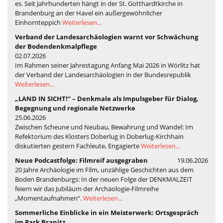
es. Seit Jahrhunderten hängt in der St. Gotthardtkirche in
Brandenburg an der Havel ein außergewöhnlicher
Einhornteppich
Weiterlesen...
Verband der Landesarchäologien warnt vor Schwächung
der Bodendenkmalpflege
02.07.2026
Im Rahmen seiner Jahrestagung Anfang Mai 2026 in Wörlitz hat
der Verband der Landesarchäologien in der Bundesrepublik
Weiterlesen...
„LAND IN SICHT!“ – Denkmale als Impulsgeber für Dialog,
Begegnung und regionale Netzwerke
25.06.2026
Zwischen Scheune und Neubau, Bewahrung und Wandel: Im
Refektorium des Klosters Doberlug in Doberlug-Kirchhain
diskutierten gestern Fachleute, Engagierte
Weiterlesen...
Neue Podcastfolge: Filmreif ausgegraben
19.06.2026
20 Jahre Archäologie im Film, unzählige Geschichten aus dem
Boden Brandenburgs: In der neuen Folge der DENKMALZEIT
feiern wir das Jubiläum der Archäologie-Filmreihe
„Momentaufnahmen“.
Weiterlesen...
Sommerliche Einblicke in ein Meisterwerk: Ortsgespräch
im Park Branitz