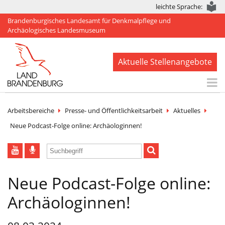
leichte Sprache:
Brandenburgisches Landesamt für Denkmalpflege und
Archäologisches Landesmuseum
Aktuelle Stellenangebote
Start
Arbeitsbereiche
Presse- und Öffentlichkeitsarbeit
Aktuelles
Aktuelles
Neue Podcast-Folge online: Archäologinnen!
BLDAM
Arbeitsbereiche
Neue Podcast-Folge online:
Denkmale
Archäologinnen!
Publikationen