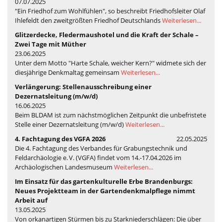
07.07.2025
"Ein Friedhof zum Wohlfühlen", so beschreibt Friedhofsleiter Olaf
Ihlefeldt den zweitgrößten Friedhof Deutschlands
Weiterlesen...
Glitzerdecke, Fledermaushotel und die Kraft der Schale –
Zwei Tage mit Müther
23.06.2025
Unter dem Motto "Harte Schale, weicher Kern?" widmete sich der
diesjährige Denkmaltag gemeinsam
Weiterlesen...
Verlängerung: Stellenausschreibung einer
Dezernatsleitung (m/w/d)
16.06.2025
Beim BLDAM ist zum nächstmöglichen Zeitpunkt die unbefristete
Stelle einer Dezernatsleitung (m/w/d)
Weiterlesen...
4. Fachtagung des VGFA 2026
22.05.2025
Die 4. Fachtagung des Verbandes für Grabungstechnik und
Feldarchäologie e. V. (VGFA) findet vom 14.-17.04.2026 im
Archäologischen Landesmuseum
Weiterlesen...
Im Einsatz für das gartenkulturelle Erbe Brandenburgs:
Neues Projektteam in der Gartendenkmalpflege nimmt
Arbeit auf
13.05.2025
Von orkanartigen Stürmen bis zu Starkniederschlägen: Die über