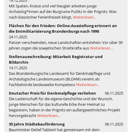
19.12.2025
Mit Spaten, Kratze und viel Neugier arbeiten junge
Archäolog*innen auf der Burgruine Putlitz in der Prignitz. Was
nach klassischer Ferienfreizeit klingt,
Weiterlesen...
Flächen für den Frieden: Online-Ausstellung erinnert an
die Entmilitarisierung Brandenburgs nach 1990
24.11.2025
Panzer verschwinden, neue Landschaften entstehen: Vor über 30
Jahren zogen die sowjetischen Streitkräfte aus
Weiterlesen...
Stellenausschreibung: Mitarbeit Registratur und
Bildarchiv
14.11.2025
Das Brandenburgische Landesamt für Denkmalpflege und
Archäologische Landesmuseum (BLDAM) vereint als
Fachbehörde landesweite Kompetenz
Weiterlesen...
Deutscher Preis für Denkmalpflege verliehen
06.11.2025
Die Leidenschaft für die eigene Geschichte und der Wunsch,
junge Menschen für das kulturelle Erbe ihrer Heimat zu
begeistern, haben in der Prignitz ein außergewöhnliches Projekt
hervorgebracht
Weiterlesen...
35 Jahre Städtebauförderung
06.11.2025
Bauminister Detlef Tabbert hat gemeinsam mit dem