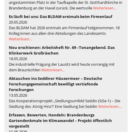
angestammten Platz in der Taufkapelle der St. Gotthardtkirche in
Brandenburg an der Havel zurück. Die wertvolle
Weiterlesen...
Es läuft bei uns: Das BLDAM erstmals beim Firmenlauf
20.05.2026
Das BLDAM hat 2026 erstmals am Firmenlauf teilgenommen. 18
Kolleg:innen aus allen drei Abteilungen des Landesamts
Weiterlesen...
Neu erschienen: Arbeitsheft Nr. 69 –Tonangebend. Das
Klinkerwerk Großräschen
18.05.2026
Die industrielle Prägung der Lausitz wird heute vorrangig mit
dem Braunkohlen
Weiterlesen...
Abtauchen ins Seddiner Häusermeer – Deutsche
Forschungsgemeinschaft bewilligt vertiefende
Forschungen
13.05.2026
Das Kooperationsprojekt „Siedlungsumfeld Seddin (SiSe-1) – Die
Siedlung des ‚König Hinz‘? Eine Siedlung bei Seddin
Weiterlesen...
Erfassen, Bewerten, Handeln: Brandenburgs
Gartendenkmale im Klimawandel – Projekt öffentlich
vorgestellt
11.05.2026