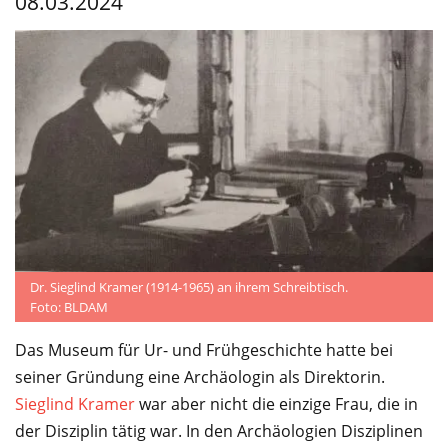
08.03.2024
Service
Dr. Sieglind Kramer (1914-1965) an ihrem Schreibtisch.
Foto: BLDAM
Das Museum für Ur- und Frühgeschichte hatte bei
seiner Gründung eine Archäologin als Direktorin.
Sieglind Kramer
war aber nicht die einzige Frau, die in
der Disziplin tätig war. In den Archäologien Disziplinen