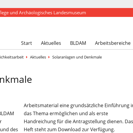
flege und Archäologisches Landesmuseum
Start
Aktuelles
BLDAM
Arbeitsbereiche
ichkeitsarbeit
Aktuelles
Solaranlagen und Denkmale
enkmale
 BLDAM
erste
r
s
rund des
Heft steht zum Download zur Verfügung.