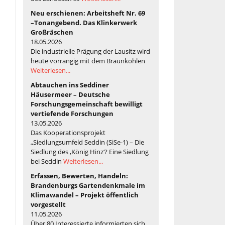
Neu erschienen: Arbeitsheft Nr. 69
–Tonangebend. Das Klinkerwerk
Großräschen
18.05.2026
Die industrielle Prägung der Lausitz wird
heute vorrangig mit dem Braunkohlen
Weiterlesen...
Abtauchen ins Seddiner
Häusermeer – Deutsche
Forschungsgemeinschaft bewilligt
vertiefende Forschungen
13.05.2026
Das Kooperationsprojekt
„Siedlungsumfeld Seddin (SiSe-1) – Die
Siedlung des ‚König Hinz‘? Eine Siedlung
bei Seddin
Weiterlesen...
Erfassen, Bewerten, Handeln:
Brandenburgs Gartendenkmale im
Klimawandel – Projekt öffentlich
vorgestellt
11.05.2026
Über 80 Interessierte informierten sich