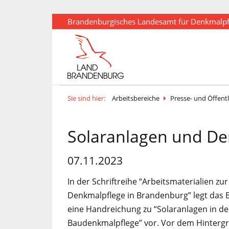
Brandenburgisches Landesamt für Denkmalp
Sie sind hier:
Arbeitsbereiche
Presse- und Öffentl
Solaranlagen und D
07.11.2023
In der Schriftreihe “Arbeitsmaterialien zur
Arbeitsmaterial eine grundsätzliche Einführung in
Denkmalpflege in Brandenburg” legt das
das Thema ermöglichen und als 
eine Handreichung zu “Solaranlagen in de
Handreichung für die Antragstellung dienen. Da
Baudenkmalpflege” vor. Vor dem Hinterg