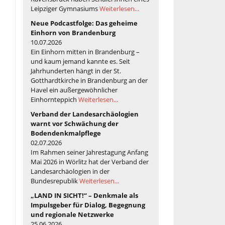
Leipziger Gymnasiums
Weiterlesen...
Neue Podcastfolge: Das geheime
Einhorn von Brandenburg
10.07.2026
Ein Einhorn mitten in Brandenburg –
und kaum jemand kannte es. Seit
Jahrhunderten hängt in der St.
Gotthardtkirche in Brandenburg an der
Havel ein außergewöhnlicher
Einhornteppich
Weiterlesen...
Verband der Landesarchäologien
warnt vor Schwächung der
Bodendenkmalpflege
02.07.2026
Im Rahmen seiner Jahrestagung Anfang
Mai 2026 in Wörlitz hat der Verband der
Landesarchäologien in der
Bundesrepublik
Weiterlesen...
„LAND IN SICHT!“ – Denkmale als
Impulsgeber für Dialog, Begegnung
und regionale Netzwerke
25.06.2026