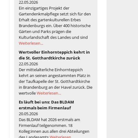
22.05.2026
Ein einzigartiges Projekt der
Gartendenkmalpflege setzt sich für den
Erhalt des gartenkulturellen Erbes
Brandenburgs ein. Über 400 historische
Gärten und Parks prägen die
Kulturlandschaft des Landes und sind
Weiterlesen...
Wertvoller Einhornteppich kehrt in
die St. Gotthardtkirche zurück
22.05.2026
Der mittelalterliche Einhornteppich
kehrt an seinen angestammten Platz in
der Taufkapelle der St. Gotthardtkirche
in Brandenburg an der Havel zurück. Die
wertvolle
Weiterlesen...
Es läuft bei uns: Das BLDAM
erstmals beim Firmenlauf
20.05.2026
Das BLDAM hat 2026 erstmals am
Firmenlauf teilgenommen. 18
Kolleg:innen aus allen drei Abteilungen
des Landesamts
Weiterlesen...