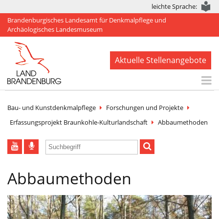
leichte Sprache:
Brandenburgisches Landesamt für Denkmalpflege und
Archäologisches Landesmuseum
Aktuelle Stellenangebote
Start
Bau- und Kunstdenkmalpflege
Forschungen und Projekte
Aktuelles
Erfassungsprojekt Braunkohle-Kulturlandschaft
Abbaumethoden
BLDAM
Arbeitsbereiche
Abbaumethoden
Denkmale
Publikationen